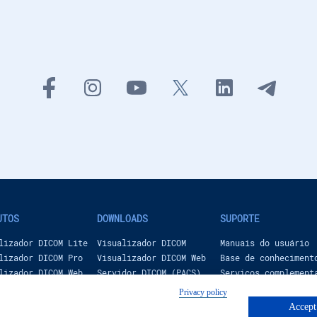
3:24
48:09
1:31
2:26
UTOS
DOWNLOADS
SUPORTE
lizador DICOM Lite
Visualizador DICOM
Manuais do usuário
lizador DICOM Pro
Visualizador DICOM Web
Base de conheciment
2:29
lizador DICOM Web
Servidor DICOM (PACS)
Serviços complement
dor DICOM (PACS)
pagos
Privacy policy
Perguntar
Accept 