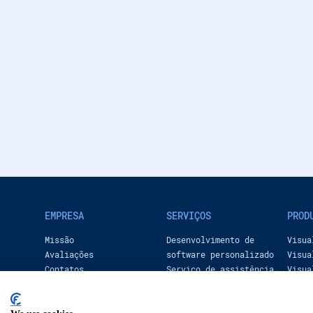
EMPRESA
SERVIÇOS
PROD
Missão
Desenvolvimento de
Visua
Avaliações
software personalizado
Visua
Contatos
Serviço de assistência
Visua
técnica corporativa
Servi
(ANS)