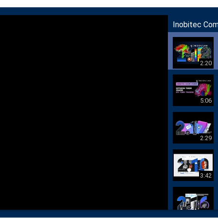
Inobitec Co
2:20
5:06
2:29
3:42
1:38