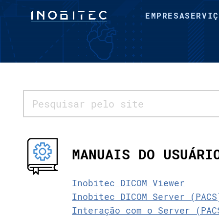
EMPRESA
SERVIÇ
MANUAIS DO USUÁRI
Inobitec DICOM Viewer
Inobitec DICOM Server (PACS
Interação com o Server (PAC