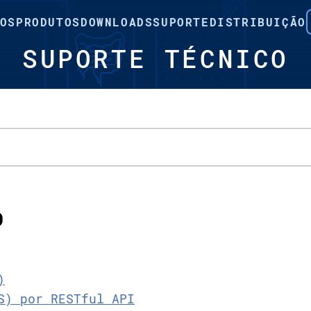
OS
PRODUTOS
DOWNLOADS
SUPORTE
DISTRIBUIÇÃO
SUPORTE TÉCNICO
O
)
S) por RESTful API