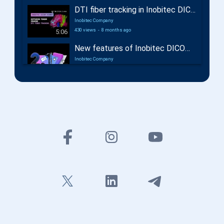
DTI fiber tracking in Inobitec DICOM Viewer Pro
Inobitec Company
430 views
-
8 months ago
5:06
New features of Inobitec DICOM Viewer 2.17
Inobitec Company
662 views
-
12 months ago
2:29
New features of Inobitec Web DICOM Viewer 2.10
Inobitec Company
434 views
-
13 months ago
3:42
New features of Inobitec DICOM Viewer 2.16
Inobitec Company
46,632 views
-
20 months ago
1:38
Coronary arteries analysis additional module in Inobitec DICOM Viewer Pro
Inobitec Company
1,212 views
-
21 months ago
3:24
Inobitec DICOM Viewer Pro: Multimodal Fusion for Preoperative Planning
Inobitec Company
1,026 views
-
21 months ago