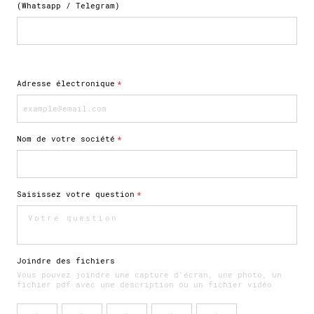
(Whatsapp / Telegram)
Adresse électronique
*
Nom de votre société
*
Saisissez votre question
*
Joindre des fichiers
Vous pouvez joindre une capture d'écran, une photo, un
fichier pdf avec une description ou un fichier vidéo