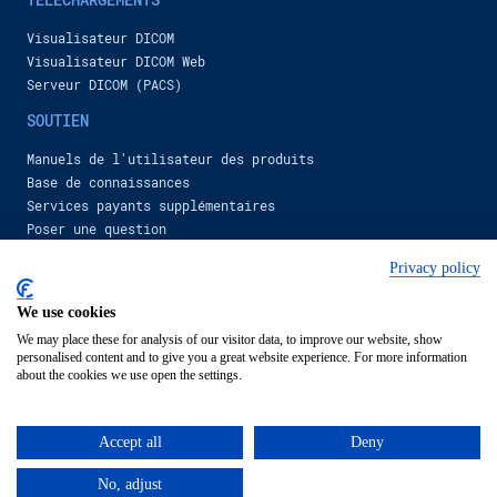
1,281 views
-
2 years ago
00:50
Visualisateur DICOM
Inobitec VR DICOM Viewer functionality overview. Segmentation of cavities. Colon visualization.
Visualisateur DICOM Web
Inobitec Company
Serveur DICOM (PACS)
767 views
-
2 years ago
2:41
SOUTIEN
Inobitec VR DICOM Viewer functionality overview. Segmented lungs and heart vessels
Manuels de l'utilisateur des produits
Inobitec Company
Base de connaissances
394 views
-
2 years ago
3:42
Services payants supplémentaires
Inobitec VR DICOM Viewer: functionality overview
Poser une question
Inobitec Company
DISTRIBUTION
Privacy policy
385 views
-
2 years ago
00:42
Вevenir distributeur
Inobitec VR DICOM Viewer functionality overview. Head MR and CT.
We use cookies
Remplir le formulaire
Inobitec Company
We may place these for analysis of our visitor data, to improve our website, show
507 views
-
2 years ago
personalised content and to give you a great website experience. For more information
2:56
ACHETER
about the cookies we use open the settings.
Inobitec VR DICOM Viewer functionality overview. Chest CT.
Visualisateur DICOM
Inobitec Company
Serveur DICOM (PACS)
592 views
-
2 years ago
Accept all
Deny
3:36
New features of Inobitec DICOM Viewer 2.13
No, adjust