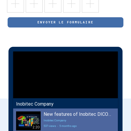
ENVOYER LE FORMULAIRE
Inobitec Company
New features of Inobitec DICOM Viewer 2.18
Inobitec Company
537 views
-
5 months ago
2:20