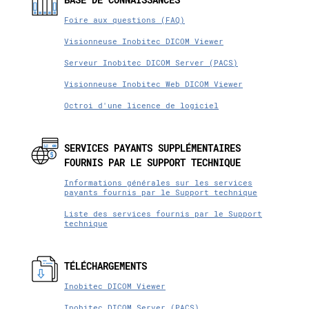
Foire aux questions (FAQ)
Visionneuse Inobitec DICOM Viewer
Serveur Inobitec DICOM Server (PACS)
Visionneuse Inobitec Web DICOM Viewer
Octroi d'une licence de logiciel
SERVICES PAYANTS SUPPLÉMENTAIRES
FOURNIS PAR LE SUPPORT TECHNIQUE
Informations générales sur les services
payants fournis par le Support technique
Liste des services fournis par le Support
technique
TÉLÉCHARGEMENTS
Inobitec DICOM Viewer
Inobitec DICOM Server (PACS)