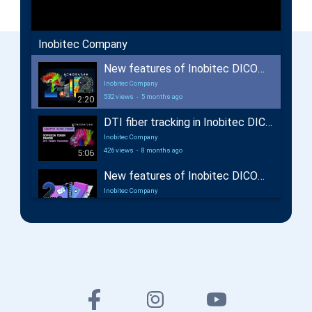
Inobitec Company
New features of Inobitec DICOM Viewer 2.18
Inobitec Company
532 views
-
5 months ago
2:20
DTI fiber tracking in Inobitec DICOM Viewer Pro
Inobitec Company
426 views
-
8 months ago
5:06
New features of Inobitec DICOM Viewer 2.17
Inobitec Company
662 views
-
12 months ago
2:29
New features of Inobitec Web DICOM Viewer 2.10
Inobitec Company
434 views
-
13 months ago
3:42
New features of Inobitec DICOM Viewer 2.16
Inobitec Company
46,632 views
-
20 months ago