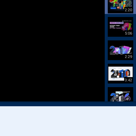
2:20
5:06
2:29
3:42
1:38
3:24