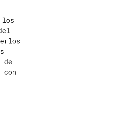
,
 los
del
erlos
s
 de
 con