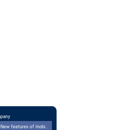
mpany
New features of Inobitec DICOM Viewer 2.18