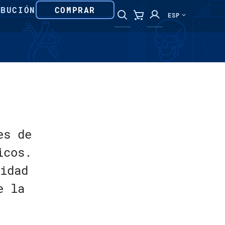
IBUCIÓN
COMPRAR
ESP
es de
icos.
idad
e la