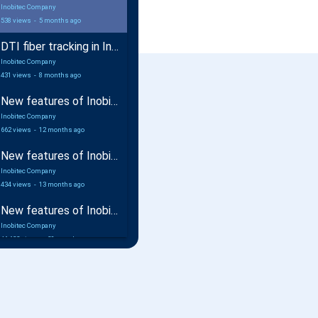
Inobitec Company
538 views
-
5 months ago
DTI fiber tracking in Inobitec DICOM Viewer Pro
Inobitec Company
431 views
-
8 months ago
New features of Inobitec DICOM Viewer 2.17
Inobitec Company
662 views
-
12 months ago
New features of Inobitec Web DICOM Viewer 2.10
Inobitec Company
434 views
-
13 months ago
New features of Inobitec DICOM Viewer 2.16
Inobitec Company
46,632 views
-
20 months ago
Coronary arteries analysis additional module in Inobitec DICOM Viewer Pro
Inobitec Company
1,216 views
-
21 months ago