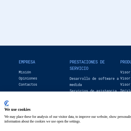
EMPRESA
PRESTACIONES DE
PROD
SERVICIO
Misión
Visor
Opiniones
Visor
Desarrollo de software a
Contactos
Visor
medida
Servi
Servicios de asistencia
técnica corporativa
(ANS)
We use cookies
We may place these for analysis of our visitor data, to improve our website, show personali
information about the cookies we use open the settings.