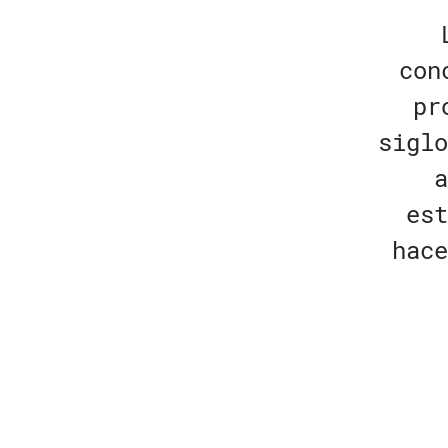
con
pr
siglo
a
est
hace